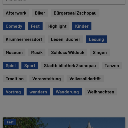
e
e
x
Afterwork
Biker
Bürgersaal Zschopau
t
s
Comedy
Fest
Highlight
Kinder
u
c
Krumhermersdorf
Lesen, Bücher
Lesung
h
e
Museum
Musik
Schloss Wildeck
Singen
Spiel
Sport
Stadtbibliothek Zschopau
Tanzen
Tradition
Veranstaltung
Volkssolidarität
Vortrag
wandern
Wanderung
Weihnachten
Fest