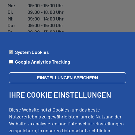
U
Mo:
09:00 - 15:00 Uhr
N
Di:
09:00 - 18:00 Uhr
G
Mi:
09:00 - 14:00 Uhr
Do:
09:00 - 15:00 Uhr
Fr:
09:00 - 13:00 Uhr
System Cookies
ÄMTER
Google Analytics Tracking
Mo:
09:00 - 12:00 Uhr
Di:
09:00 - 12:00 Uhr, 13:00 - 18:00 Uhr
EINSTELLUNGEN SPEICHERN
Mi:
geschlossen
Do:
09:00 - 12:00 Uhr, 13:00 - 15:00 Uhr
IHRE COOKIE EINSTELLUNGEN
Fr:
09:00 - 12:00 Uhr
zusätzliche Termine nach Vereinbarung
Diese Website nutzt Cookies, um das beste
Nutzererlebnis zu gewährleisten, um die Nutzung der
Website zu analysieren und Datenschutzeinstellungen
RECHTLICHES
zu speichern. In unseren Datenschutzrichtlinien