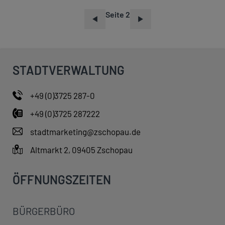
Seite 2
S
E
I
T
STADTVERWALTUNG
E
N
+49 (0)3725 287-0
N
+49 (0)3725 287222
U
M
stadtmarketing@zschopau.de
M
Altmarkt 2, 09405 Zschopau
E
R
ÖFFNUNGSZEITEN
I
E
BÜRGERBÜRO
R