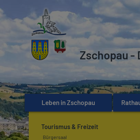
Zschopau - 
Leben in Zschopau
Rathau
Tourismus & Freizeit
Bürgersaal