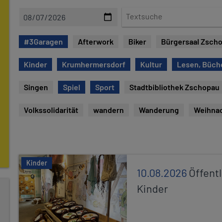
D
T
a
e
t
x
#3Garagen
Afterwork
Biker
Bürgersaal Zsch
e
t
s
Kinder
Krumhermersdorf
Kultur
Lesen, Büch
u
c
Singen
Spiel
Sport
Stadtbibliothek Zschopau
h
e
Volkssolidarität
wandern
Wanderung
Weihna
Kinder
10.08.2026
Öffentl
Kinder