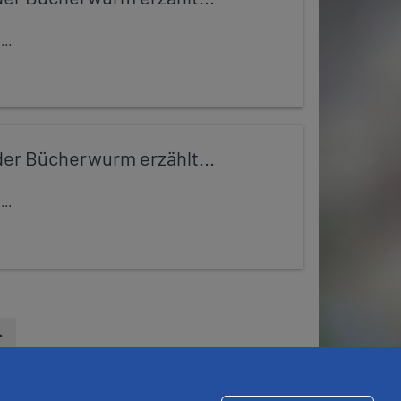
..
er Bücherwurm erzählt...
..