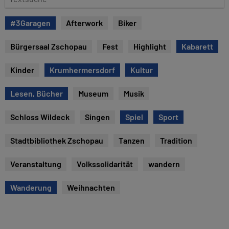
e
e
x
#3Garagen
Afterwork
Biker
t
s
Bürgersaal Zschopau
Fest
Highlight
Kabarett
u
c
Kinder
Krumhermersdorf
Kultur
h
e
Lesen, Bücher
Museum
Musik
Schloss Wildeck
Singen
Spiel
Sport
Stadtbibliothek Zschopau
Tanzen
Tradition
Veranstaltung
Volkssolidarität
wandern
Wanderung
Weihnachten