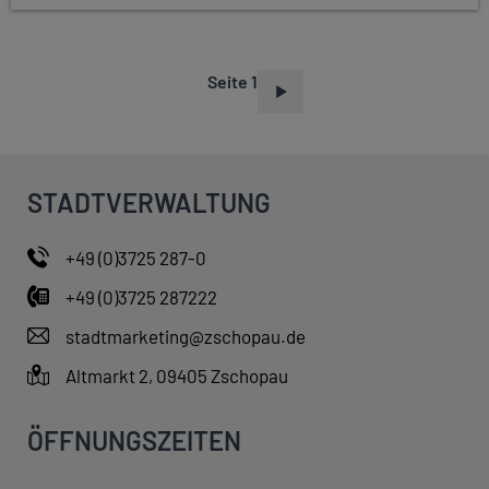
Seite 1
S
E
I
T
STADTVERWALTUNG
E
N
+49 (0)3725 287-0
N
+49 (0)3725 287222
U
M
stadtmarketing@zschopau.de
M
Altmarkt 2, 09405 Zschopau
E
R
ÖFFNUNGSZEITEN
I
E