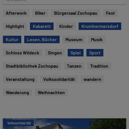
e
e
x
Afterwork
Biker
Bürgersaal Zschopau
Fest
t
s
Highlight
Kabarett
Kinder
Krumhermersdorf
u
c
Kultur
Lesen, Bücher
Museum
Musik
h
e
Schloss Wildeck
Singen
Spiel
Sport
Stadtbibliothek Zschopau
Tanzen
Tradition
Veranstaltung
Volkssolidarität
wandern
Wanderung
Weihnachten
Volkssolidarität