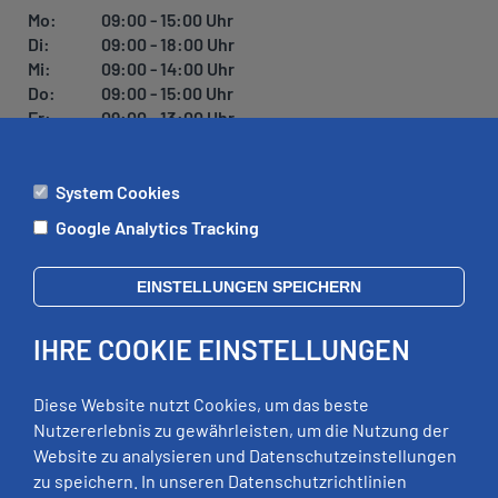
U
Mo:
09:00 - 15:00 Uhr
N
Di:
09:00 - 18:00 Uhr
G
Mi:
09:00 - 14:00 Uhr
Do:
09:00 - 15:00 Uhr
Fr:
09:00 - 13:00 Uhr
System Cookies
ÄMTER
Google Analytics Tracking
Mo:
09:00 - 12:00 Uhr
Di:
09:00 - 12:00 Uhr, 13:00 - 18:00 Uhr
EINSTELLUNGEN SPEICHERN
Mi:
geschlossen
Do:
09:00 - 12:00 Uhr, 13:00 - 15:00 Uhr
IHRE COOKIE EINSTELLUNGEN
Fr:
09:00 - 12:00 Uhr
zusätzliche Termine nach Vereinbarung
Diese Website nutzt Cookies, um das beste
Nutzererlebnis zu gewährleisten, um die Nutzung der
Website zu analysieren und Datenschutzeinstellungen
RECHTLICHES
zu speichern. In unseren Datenschutzrichtlinien