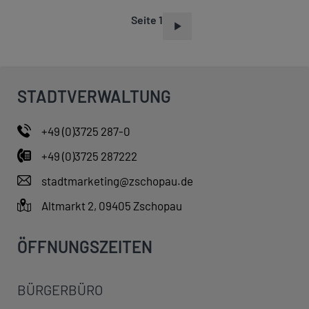
Seite 1
S
E
I
T
STADTVERWALTUNG
E
N
+49 (0)3725 287-0
N
+49 (0)3725 287222
U
M
stadtmarketing@zschopau.de
M
Altmarkt 2, 09405 Zschopau
E
R
ÖFFNUNGSZEITEN
I
E
BÜRGERBÜRO
R