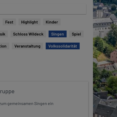
Fest
Highlight
Kinder
sik
Schloss Wildeck
Singen
Spiel
tion
Veranstaltung
Volkssolidarität
gruppe
dt zum gemeinsamen Singen ein