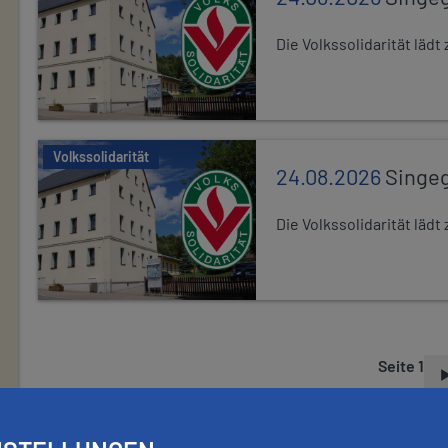
Die Volkssolidarität lä
Volkssolidarität
24.08.2026
Singe
Die Volkssolidarität lä
Seite 1
S
E
I