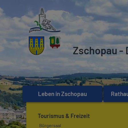
Zschopau - 
Leben in Zschopau
Rathau
Tourismus & Freizeit
Bürgersaal