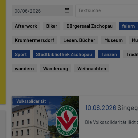
D
T
a
e
t
x
Afterwork
Biker
Bürgersaal Zschopau
feiern
e
t
s
Krumhermersdorf
Lesen, Bücher
Museum
Mu
u
c
Sport
Stadtbibliothek Zschopau
Tanzen
Tradi
h
e
wandern
Wanderung
Weihnachten
Volkssolidarität
10.08.2026
Singe
Die Volkssolidarität lä