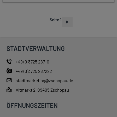
Seite 1
S
E
I
T
STADTVERWALTUNG
E
N
+49 (0)3725 287-0
N
+49 (0)3725 287222
U
M
stadtmarketing@zschopau.de
M
Altmarkt 2, 09405 Zschopau
E
R
ÖFFNUNGSZEITEN
I
E