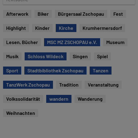
e
e
x
Afterwork
Biker
Bürgersaal Zschopau
Fest
t
s
Highlight
Kinder
Kirche
Krumhermersdorf
u
c
Lesen, Bücher
MSC MZ ZSCHOPAU e.V.
Museum
h
e
Musik
Schloss Wildeck
Singen
Spiel
Sport
Stadtbibliothek Zschopau
Tanzen
TanzWerk Zschopau
Tradition
Veranstaltung
Volkssolidarität
wandern
Wanderung
Weihnachten