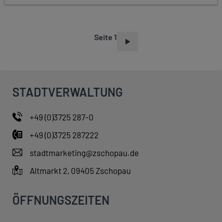
Seite 1
S
E
I
T
STADTVERWALTUNG
E
N
+49 (0)3725 287-0
N
+49 (0)3725 287222
U
M
stadtmarketing@zschopau.de
M
Altmarkt 2, 09405 Zschopau
E
R
ÖFFNUNGSZEITEN
I
E