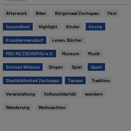
e
e
x
Afterwork
Biker
Bürgersaal Zschopau
Fest
t
s
Gesundheit
Highlight
Kinder
Kirche
u
c
Krumhermersdorf
Lesen, Bücher
h
e
MSC MZ ZSCHOPAU e.V.
Museum
Musik
Schloss Wildeck
Singen
Spiel
Sport
Stadtbibliothek Zschopau
Tanzen
Tradition
Veranstaltung
Volkssolidarität
wandern
Wanderung
Weihnachten