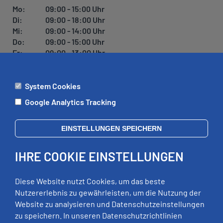
U
Mo:
09:00 - 15:00 Uhr
N
Di:
09:00 - 18:00 Uhr
G
Mi:
09:00 - 14:00 Uhr
Do:
09:00 - 15:00 Uhr
Fr:
09:00 - 13:00 Uhr
System Cookies
ÄMTER
Google Analytics Tracking
Mo:
09:00 - 12:00 Uhr
Di:
09:00 - 12:00 Uhr, 13:00 - 18:00 Uhr
EINSTELLUNGEN SPEICHERN
Mi:
geschlossen
Do:
09:00 - 12:00 Uhr, 13:00 - 15:00 Uhr
IHRE COOKIE EINSTELLUNGEN
Fr:
09:00 - 12:00 Uhr
zusätzliche Termine nach Vereinbarung
Diese Website nutzt Cookies, um das beste
Nutzererlebnis zu gewährleisten, um die Nutzung der
Website zu analysieren und Datenschutzeinstellungen
RECHTLICHES
zu speichern. In unseren Datenschutzrichtlinien