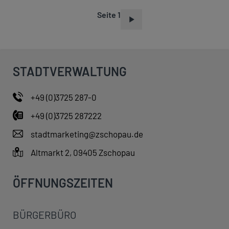
Seite 1
S
E
I
T
STADTVERWALTUNG
E
N
+49 (0)3725 287-0
N
+49 (0)3725 287222
U
M
stadtmarketing@zschopau.de
M
Altmarkt 2, 09405 Zschopau
E
R
ÖFFNUNGSZEITEN
I
E
BÜRGERBÜRO
R