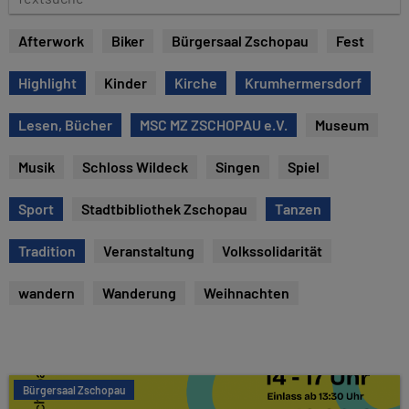
e
e
x
Afterwork
Biker
Bürgersaal Zschopau
Fest
t
s
Highlight
Kinder
Kirche
Krumhermersdorf
u
c
Lesen, Bücher
MSC MZ ZSCHOPAU e.V.
Museum
h
e
Musik
Schloss Wildeck
Singen
Spiel
Sport
Stadtbibliothek Zschopau
Tanzen
Tradition
Veranstaltung
Volkssolidarität
wandern
Wanderung
Weihnachten
Bürgersaal Zschopau