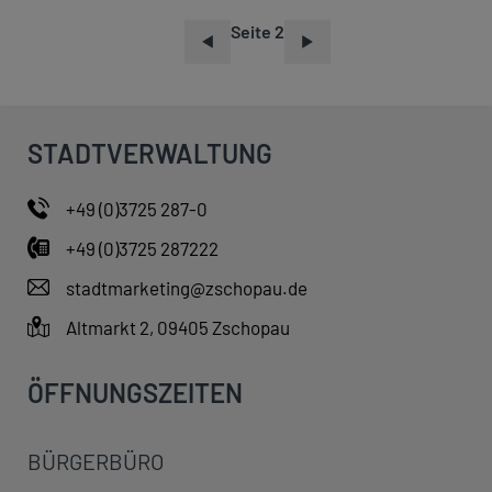
Seite 2
S
E
I
T
STADTVERWALTUNG
E
N
+49 (0)3725 287-0
N
+49 (0)3725 287222
U
M
stadtmarketing@zschopau.de
M
Altmarkt 2, 09405 Zschopau
E
R
ÖFFNUNGSZEITEN
I
E
BÜRGERBÜRO
R