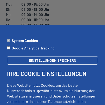
U
Mo:
09:00 - 15:00 Uhr
N
Di:
09:00 - 18:00 Uhr
G
Mi:
09:00 - 14:00 Uhr
Do:
09:00 - 15:00 Uhr
Fr:
09:00 - 13:00 Uhr
System Cookies
ÄMTER
Google Analytics Tracking
Mo:
09:00 - 12:00 Uhr
Di:
09:00 - 12:00 Uhr, 13:00 - 18:00 Uhr
EINSTELLUNGEN SPEICHERN
Mi:
geschlossen
Do:
09:00 - 12:00 Uhr, 13:00 - 15:00 Uhr
IHRE COOKIE EINSTELLUNGEN
Fr:
09:00 - 12:00 Uhr
zusätzliche Termine nach Vereinbarung
Diese Website nutzt Cookies, um das beste
Nutzererlebnis zu gewährleisten, um die Nutzung der
Website zu analysieren und Datenschutzeinstellungen
RECHTLICHES
zu speichern. In unseren Datenschutzrichtlinien