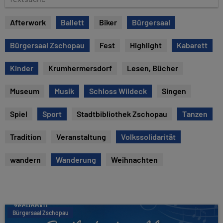
e
e
x
Afterwork
Ballett
Biker
Bürgersaal
t
s
Bürgersaal Zschopau
Fest
Highlight
Kabarett
u
c
Kinder
Krumhermersdorf
Lesen, Bücher
h
e
Museum
Musik
Schloss Wildeck
Singen
Spiel
Sport
Stadtbibliothek Zschopau
Tanzen
Tradition
Veranstaltung
Volkssolidarität
wandern
Wanderung
Weihnachten
Bürgersaal Zschopau