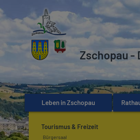
Zschopau - 
Leben in Zschopau
Rathau
Tourismus & Freizeit
Bürgersaal