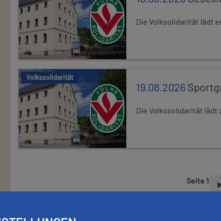
Die Volksolidarität lädt
Volkssolidarität
19.08.2026
Sportg
Die Volkssolidarität lä
Seite 1
S
E
I