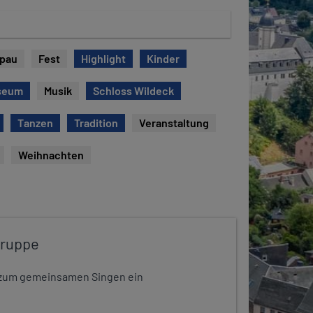
opau
Fest
Highlight
Kinder
seum
Musik
Schloss Wildeck
Tanzen
Tradition
Veranstaltung
Weihnachten
gruppe
dt zum gemeinsamen Singen ein