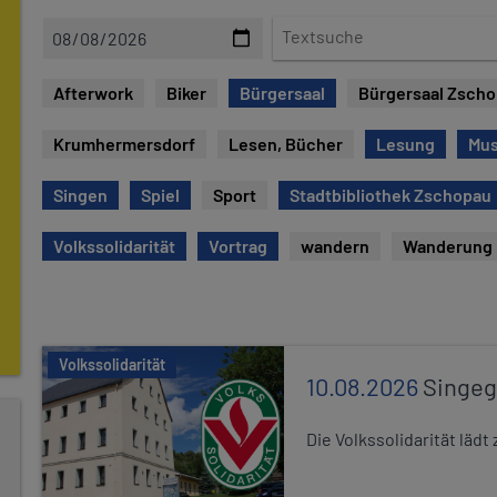
D
T
a
e
t
x
Afterwork
Biker
Bürgersaal
Bürgersaal Zsch
e
t
s
Krumhermersdorf
Lesen, Bücher
Lesung
Mu
u
c
Singen
Spiel
Sport
Stadtbibliothek Zschopau
h
e
Volkssolidarität
Vortrag
wandern
Wanderung
Volkssolidarität
10.08.2026
Singe
Die Volkssolidarität lä