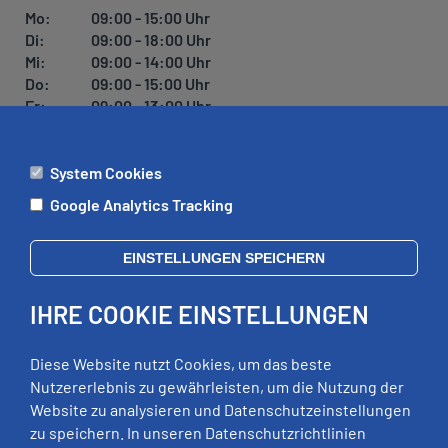
U
Mo:
09:00 - 15:00 Uhr
N
Di:
09:00 - 18:00 Uhr
G
Mi:
09:00 - 14:00 Uhr
Do:
09:00 - 15:00 Uhr
Fr:
09:00 - 13:00 Uhr
System Cookies
ÄMTER
Google Analytics Tracking
Mo:
09:00 - 12:00 Uhr
Di:
09:00 - 12:00 Uhr, 13:00 - 18:00 Uhr
EINSTELLUNGEN SPEICHERN
Mi:
geschlossen
Do:
09:00 - 12:00 Uhr, 13:00 - 15:00 Uhr
IHRE COOKIE EINSTELLUNGEN
Fr:
09:00 - 12:00 Uhr
zusätzliche Termine nach Vereinbarung
Diese Website nutzt Cookies, um das beste
Nutzererlebnis zu gewährleisten, um die Nutzung der
Website zu analysieren und Datenschutzeinstellungen
RECHTLICHES
zu speichern. In unseren Datenschutzrichtlinien