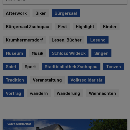
e
e
x
Afterwork
Biker
Bürgersaal
t
s
Bürgersaal Zschopau
Fest
Highlight
Kinder
u
c
Krumhermersdorf
Lesen, Bücher
Lesung
h
e
Museum
Musik
Schloss Wildeck
Singen
Spiel
Sport
Stadtbibliothek Zschopau
Tanzen
Tradition
Veranstaltung
Volkssolidarität
Vortrag
wandern
Wanderung
Weihnachten
Volkssolidarität