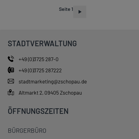
Seite 1
S
E
I
T
STADTVERWALTUNG
E
N
+49 (0)3725 287-0
N
+49 (0)3725 287222
U
M
stadtmarketing@zschopau.de
M
Altmarkt 2, 09405 Zschopau
E
R
ÖFFNUNGSZEITEN
I
E
BÜRGERBÜRO
R