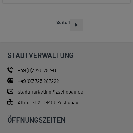
Seite 1
S
E
I
T
STADTVERWALTUNG
E
N
+49 (0)3725 287-0
N
+49 (0)3725 287222
U
M
stadtmarketing@zschopau.de
M
Altmarkt 2, 09405 Zschopau
E
R
ÖFFNUNGSZEITEN
I
E