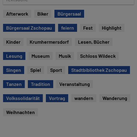
e
e
x
Afterwork
Biker
Bürgersaal
t
s
Bürgersaal Zschopau
feiern
Fest
Highlight
u
c
Kinder
Krumhermersdorf
Lesen, Bücher
h
e
Lesung
Museum
Musik
Schloss Wildeck
Singen
Spiel
Sport
Stadtbibliothek Zschopau
Tanzen
Tradition
Veranstaltung
Volkssolidarität
Vortrag
wandern
Wanderung
Weihnachten