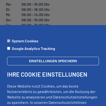
U
Mo:
09:00 - 15:00 Uhr
N
Di:
09:00 - 18:00 Uhr
G
Mi:
09:00 - 14:00 Uhr
Do:
09:00 - 15:00 Uhr
Fr:
09:00 - 13:00 Uhr
System Cookies
ÄMTER
Google Analytics Tracking
Mo:
09:00 - 12:00 Uhr
Di:
09:00 - 12:00 Uhr, 13:00 - 18:00 Uhr
EINSTELLUNGEN SPEICHERN
Mi:
geschlossen
Do:
09:00 - 12:00 Uhr, 13:00 - 15:00 Uhr
IHRE COOKIE EINSTELLUNGEN
Fr:
09:00 - 12:00 Uhr
zusätzliche Termine nach Vereinbarung
Diese Website nutzt Cookies, um das beste
Nutzererlebnis zu gewährleisten, um die Nutzung der
Website zu analysieren und Datenschutzeinstellungen
RECHTLICHES
zu speichern. In unseren Datenschutzrichtlinien