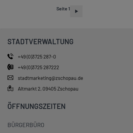
Seite 1
S
E
I
T
STADTVERWALTUNG
E
N
+49 (0)3725 287-0
N
+49 (0)3725 287222
U
M
stadtmarketing@zschopau.de
M
Altmarkt 2, 09405 Zschopau
E
R
ÖFFNUNGSZEITEN
I
E
BÜRGERBÜRO
R