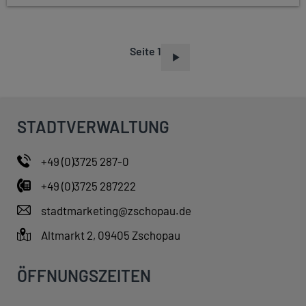
Seite 1
S
E
I
T
STADTVERWALTUNG
E
N
+49 (0)3725 287-0
N
+49 (0)3725 287222
U
M
stadtmarketing@zschopau.de
M
Altmarkt 2, 09405 Zschopau
E
R
ÖFFNUNGSZEITEN
I
E