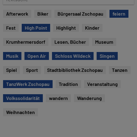
e
e
x
Afterwork
Biker
Bürgersaal Zschopau
feiern
t
s
Fest
High Point
Highlight
Kinder
u
c
Krumhermersdorf
Lesen, Bücher
Museum
h
e
Musik
Open Air
Schloss Wildeck
Singen
Spiel
Sport
Stadtbibliothek Zschopau
Tanzen
TanzWerk Zschopau
Tradition
Veranstaltung
Volkssolidarität
wandern
Wanderung
Weihnachten