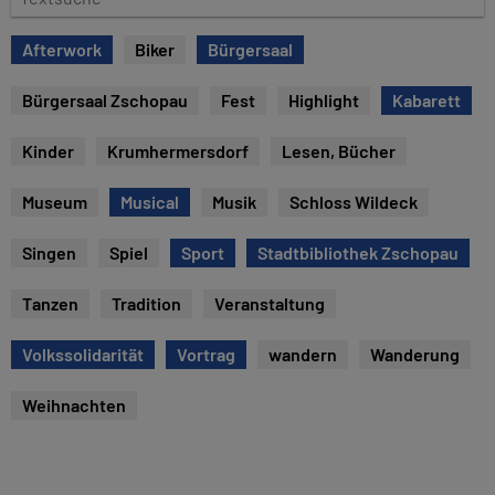
e
e
x
Afterwork
Biker
Bürgersaal
t
s
Bürgersaal Zschopau
Fest
Highlight
Kabarett
u
c
Kinder
Krumhermersdorf
Lesen, Bücher
h
e
Museum
Musical
Musik
Schloss Wildeck
Singen
Spiel
Sport
Stadtbibliothek Zschopau
Tanzen
Tradition
Veranstaltung
Volkssolidarität
Vortrag
wandern
Wanderung
Weihnachten