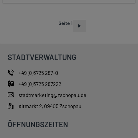
Seite 1
S
E
I
T
STADTVERWALTUNG
E
N
+49 (0)3725 287-0
N
+49 (0)3725 287222
U
M
stadtmarketing@zschopau.de
M
Altmarkt 2, 09405 Zschopau
E
R
ÖFFNUNGSZEITEN
I
E