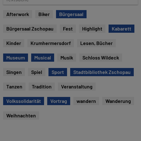
e
e
x
Afterwork
Biker
Bürgersaal
t
s
Bürgersaal Zschopau
Fest
Highlight
Kabarett
u
c
Kinder
Krumhermersdorf
Lesen, Bücher
h
e
Museum
Musical
Musik
Schloss Wildeck
Singen
Spiel
Sport
Stadtbibliothek Zschopau
Tanzen
Tradition
Veranstaltung
Volkssolidarität
Vortrag
wandern
Wanderung
Weihnachten