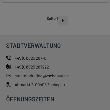
Seite 1
S
E
I
T
STADTVERWALTUNG
E
N
+49 (0)3725 287-0
N
+49 (0)3725 287222
U
M
stadtmarketing@zschopau.de
M
Altmarkt 2, 09405 Zschopau
E
R
ÖFFNUNGSZEITEN
I
E