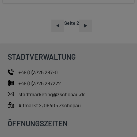
Seite 2
S
E
I
T
STADTVERWALTUNG
E
N
+49 (0)3725 287-0
N
+49 (0)3725 287222
U
M
stadtmarketing@zschopau.de
M
Altmarkt 2, 09405 Zschopau
E
R
ÖFFNUNGSZEITEN
I
E