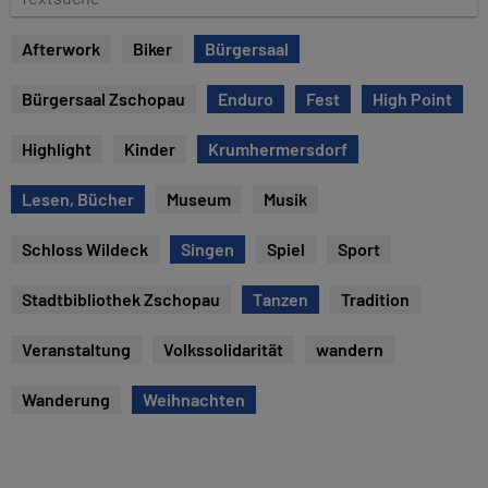
e
e
x
Afterwork
Biker
Bürgersaal
t
s
Bürgersaal Zschopau
Enduro
Fest
High Point
u
c
Highlight
Kinder
Krumhermersdorf
h
e
Lesen, Bücher
Museum
Musik
Schloss Wildeck
Singen
Spiel
Sport
Stadtbibliothek Zschopau
Tanzen
Tradition
Veranstaltung
Volkssolidarität
wandern
Wanderung
Weihnachten