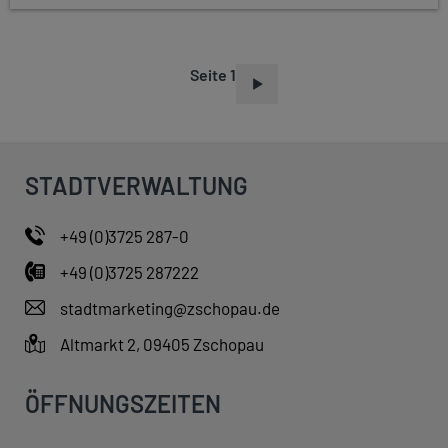
Seite 1
S
E
I
T
STADTVERWALTUNG
E
N
+49 (0)3725 287-0
N
+49 (0)3725 287222
U
M
stadtmarketing@zschopau.de
M
Altmarkt 2, 09405 Zschopau
E
R
ÖFFNUNGSZEITEN
I
E