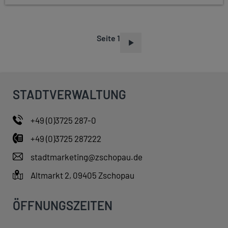
Seite 1
S
E
I
T
STADTVERWALTUNG
E
N
+49 (0)3725 287-0
N
+49 (0)3725 287222
U
M
stadtmarketing@zschopau.de
M
Altmarkt 2, 09405 Zschopau
E
R
ÖFFNUNGSZEITEN
I
E