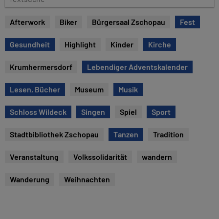
e
e
x
Afterwork
Biker
Bürgersaal Zschopau
Fest
t
s
Gesundheit
Highlight
Kinder
Kirche
u
c
Krumhermersdorf
Lebendiger Adventskalender
h
e
Lesen, Bücher
Museum
Musik
Schloss Wildeck
Singen
Spiel
Sport
Stadtbibliothek Zschopau
Tanzen
Tradition
Veranstaltung
Volkssolidarität
wandern
Wanderung
Weihnachten