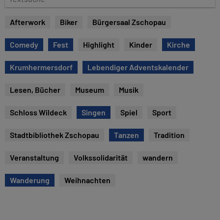
e
e
x
Afterwork
Biker
Bürgersaal Zschopau
t
s
Comedy
Fest
Highlight
Kinder
Kirche
u
c
Krumhermersdorf
Lebendiger Adventskalender
h
e
Lesen, Bücher
Museum
Musik
Schloss Wildeck
Singen
Spiel
Sport
Stadtbibliothek Zschopau
Tanzen
Tradition
Veranstaltung
Volkssolidarität
wandern
Wanderung
Weihnachten