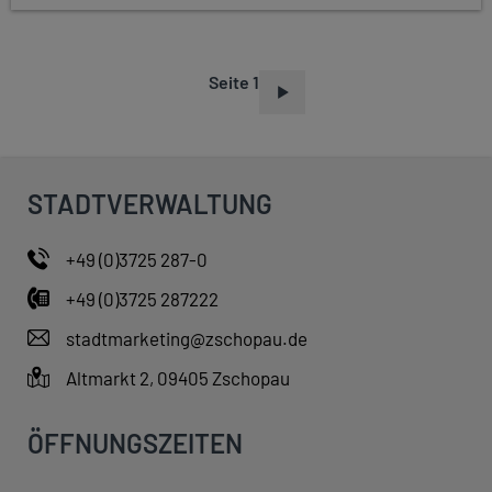
Seite 1
S
E
I
T
STADTVERWALTUNG
E
N
+49 (0)3725 287-0
N
+49 (0)3725 287222
U
M
stadtmarketing@zschopau.de
M
Altmarkt 2, 09405 Zschopau
E
R
ÖFFNUNGSZEITEN
I
E