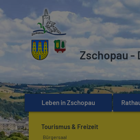
Zschopau - 
Leben in Zschopau
Rathau
Tourismus & Freizeit
Bürgersaal