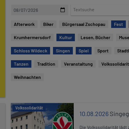
D
T
a
e
t
x
Afterwork
Biker
Bürgersaal Zschopau
Fest
e
t
s
Krumhermersdorf
Kultur
Lesen, Bücher
Mus
u
c
Schloss Wildeck
Singen
Spiel
Sport
Stadt
h
e
Tanzen
Tradition
Veranstaltung
Volkssolidari
Weihnachten
Volkssolidarität
10.08.2026
Singe
Die Volkssolidarität lä