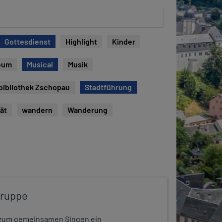
Gottesdienst
Highlight
Kinder
eum
Musical
Musik
bibliothek Zschopau
Stadtführung
tät
wandern
Wanderung
gruppe
dt zum gemeinsamen Singen ein