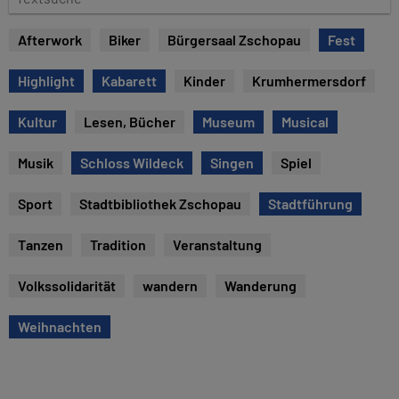
e
e
x
Afterwork
Biker
Bürgersaal Zschopau
Fest
t
s
Highlight
Kabarett
Kinder
Krumhermersdorf
u
c
Kultur
Lesen, Bücher
Museum
Musical
h
e
Musik
Schloss Wildeck
Singen
Spiel
Sport
Stadtbibliothek Zschopau
Stadtführung
Tanzen
Tradition
Veranstaltung
Volkssolidarität
wandern
Wanderung
Weihnachten