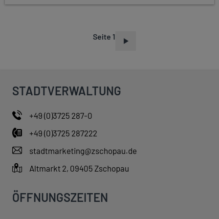
Seite 1
S
E
I
T
STADTVERWALTUNG
E
N
+49 (0)3725 287-0
N
+49 (0)3725 287222
U
M
stadtmarketing@zschopau.de
M
Altmarkt 2, 09405 Zschopau
E
R
ÖFFNUNGSZEITEN
I
E