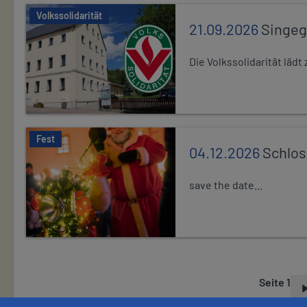
Volkssolidarität
21.09.2026
Singe
Die Volkssolidarität lä
Fest
04.12.2026
Schlo
save the date...
Seite 1
S