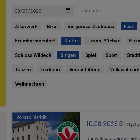
D
T
a
e
t
x
Afterwork
Biker
Bürgersaal Zschopau
Fest
e
t
s
Krumhermersdorf
Kultur
Lesen, Bücher
Mus
u
c
Schloss Wildeck
Singen
Spiel
Sport
Stadt
h
e
Tanzen
Tradition
Veranstaltung
Volkssolidari
Weihnachten
Volkssolidarität
10.08.2026
Singe
Die Volkssolidarität lä