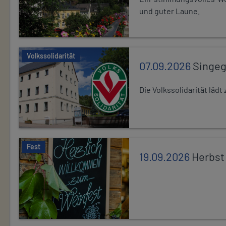
und guter Laune.
Volkssolidarität
07.09.2026
Singe
Die Volkssolidarität lä
Fest
19.09.2026
Herbst