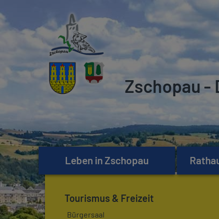
Zschopau - 
Leben in Zschopau
Rathau
Tourismus & Freizeit
Bürgersaal