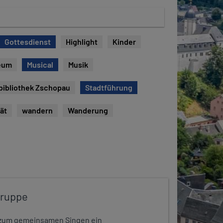
Gottesdienst
Highlight
Kinder
eum
Musical
Musik
bibliothek Zschopau
Stadtführung
tät
wandern
Wanderung
gruppe
dt zum gemeinsamen Singen ein