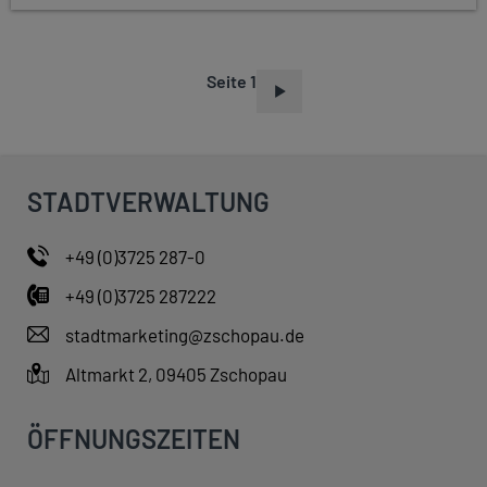
Seite 1
S
E
I
T
STADTVERWALTUNG
E
N
+49 (0)3725 287-0
N
+49 (0)3725 287222
U
M
stadtmarketing@zschopau.de
M
Altmarkt 2, 09405 Zschopau
E
R
ÖFFNUNGSZEITEN
I
E