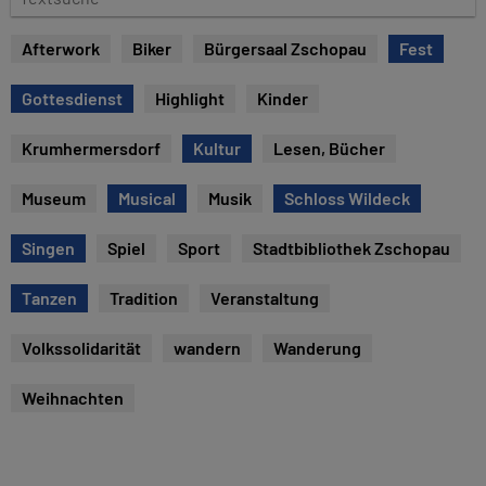
e
e
x
Afterwork
Biker
Bürgersaal Zschopau
Fest
t
s
Gottesdienst
Highlight
Kinder
u
c
Krumhermersdorf
Kultur
Lesen, Bücher
h
e
Museum
Musical
Musik
Schloss Wildeck
Singen
Spiel
Sport
Stadtbibliothek Zschopau
Tanzen
Tradition
Veranstaltung
Volkssolidarität
wandern
Wanderung
Weihnachten