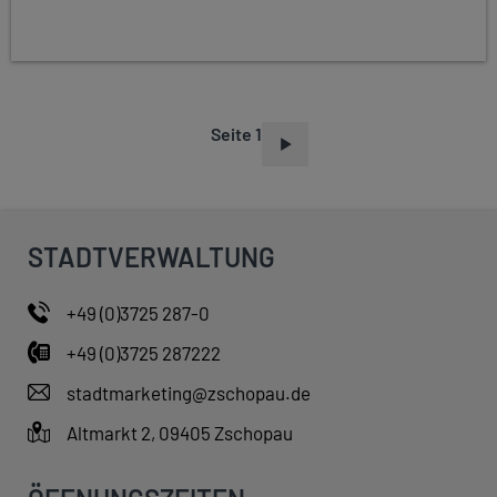
Seite 1
S
E
I
T
STADTVERWALTUNG
E
N
+49 (0)3725 287-0
N
+49 (0)3725 287222
U
M
stadtmarketing@zschopau.de
M
Altmarkt 2, 09405 Zschopau
E
R