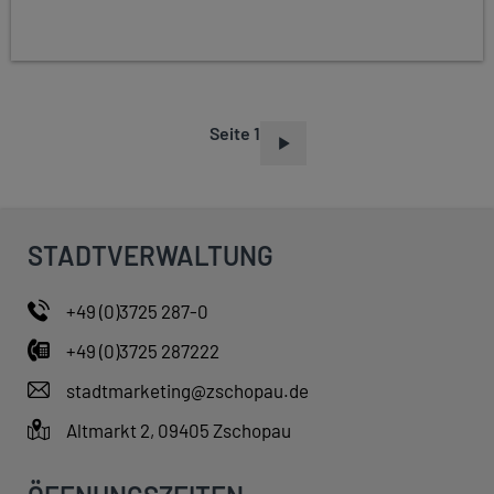
Seite 1
S
E
I
T
STADTVERWALTUNG
E
N
+49 (0)3725 287-0
N
+49 (0)3725 287222
U
M
stadtmarketing@zschopau.de
M
Altmarkt 2, 09405 Zschopau
E
R