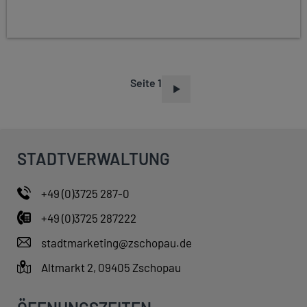
Seite 1
S
E
I
T
STADTVERWALTUNG
E
N
+49 (0)3725 287-0
N
+49 (0)3725 287222
U
M
stadtmarketing@zschopau.de
M
Altmarkt 2, 09405 Zschopau
E
R