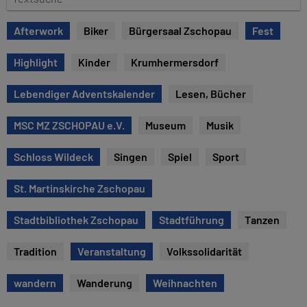
e
e
x
Afterwork
Biker
Bürgersaal Zschopau
Fest
t
s
Highlight
Kinder
Krumhermersdorf
u
c
Lebendiger Adventskalender
Lesen, Bücher
h
e
MSC MZ ZSCHOPAU e.V.
Museum
Musik
Schloss Wildeck
Singen
Spiel
Sport
St. Martinskirche Zschopau
Stadtbibliothek Zschopau
Stadtführung
Tanzen
Tradition
Veranstaltung
Volkssolidarität
wandern
Wanderung
Weihnachten