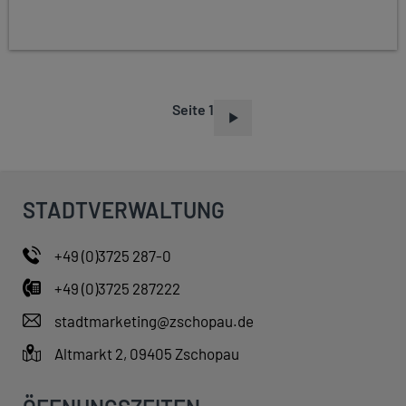
Seite 1
S
E
I
T
STADTVERWALTUNG
E
N
+49 (0)3725 287-0
N
+49 (0)3725 287222
U
M
stadtmarketing@zschopau.de
M
Altmarkt 2, 09405 Zschopau
E
R