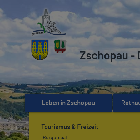
Zschopau - 
Leben in Zschopau
Rathau
Tourismus & Freizeit
Bürgersaal