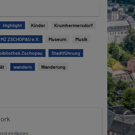
Highlight
Kinder
Krumhermersdorf
 MZ ZSCHOPAU e.V.
Museum
Musik
bibliothek Zschopau
Stadtführung
tät
wandern
Wanderung
work
nd einläuten...