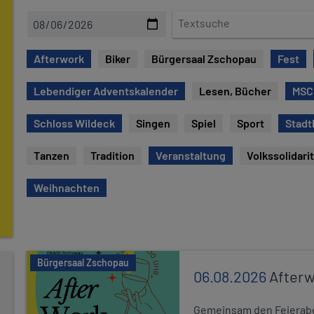
D
T
a
e
t
x
Afterwork
Biker
Bürgersaal Zschopau
Fest
e
t
s
Lebendiger Adventskalender
Lesen, Bücher
MSC
u
c
Schloss Wildeck
Singen
Spiel
Sport
Stadt
h
e
Tanzen
Tradition
Veranstaltung
Volkssolidari
Weihnachten
Bürgersaal Zschopau
06.08.2026
After
Gemeinsam den Feierabe