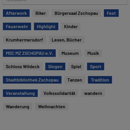
e
e
x
Afterwork
Biker
Bürgersaal Zschopau
Fest
t
s
Feuerwehr
Highlight
Kinder
u
c
Krumhermersdorf
Lesen, Bücher
h
e
MSC MZ ZSCHOPAU e.V.
Museum
Musik
Schloss Wildeck
Singen
Spiel
Sport
Stadtbibliothek Zschopau
Tanzen
Tradition
Veranstaltung
Volkssolidarität
wandern
Wanderung
Weihnachten