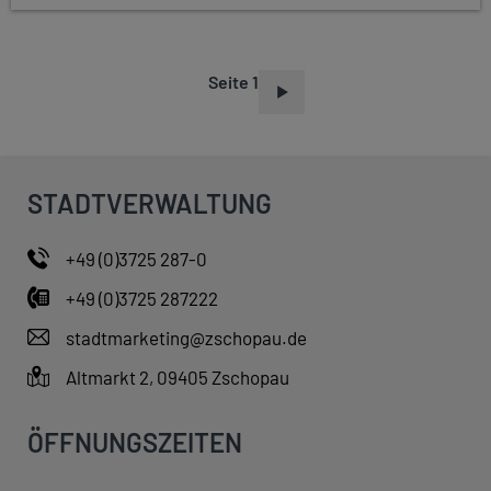
Seite 1
S
E
I
T
STADTVERWALTUNG
E
N
+49 (0)3725 287-0
N
+49 (0)3725 287222
U
M
stadtmarketing@zschopau.de
M
Altmarkt 2, 09405 Zschopau
E
R
ÖFFNUNGSZEITEN
I
E