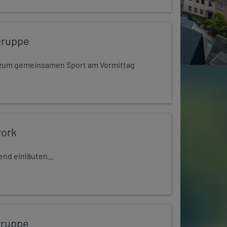
gruppe
dt zum gemeinsamen Sport am Vormittag
work
nd einläuten...
gruppe