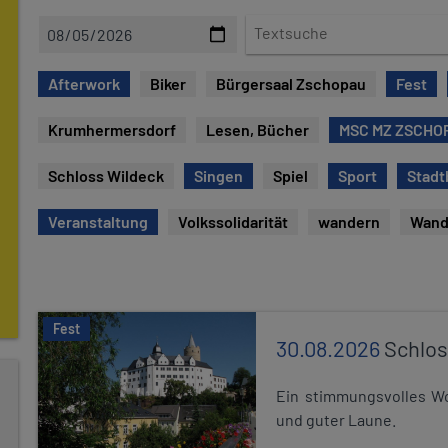
D
T
a
e
t
x
Afterwork
Biker
Bürgersaal Zschopau
Fest
e
t
s
Krumhermersdorf
Lesen, Bücher
MSC MZ ZSCHOP
u
c
Schloss Wildeck
Singen
Spiel
Sport
Stadt
h
e
Veranstaltung
Volkssolidarität
wandern
Wand
Fest
30.08.2026
Schlos
Ein stimmungsvolles Wo
und guter Laune.