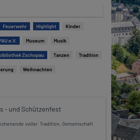
Feuerwehr
Highlight
Kinder
AU e.V.
Museum
Musik
bibliothek Zschopau
Tanzen
Tradition
erung
Weihnachten
s - und Schützenfest
chenende voller Tradition, Gemeinschaft