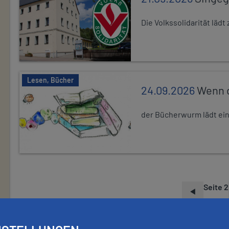
Die Volkssolidarität lä
Lesen, Bücher
24.09.2026
Wenn d
der Bücherwurm lädt ein.
Seite 2
S
E
I