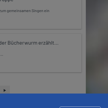
dt zum gemeinsamen Singen ein
er Bücherwurm erzählt...
..