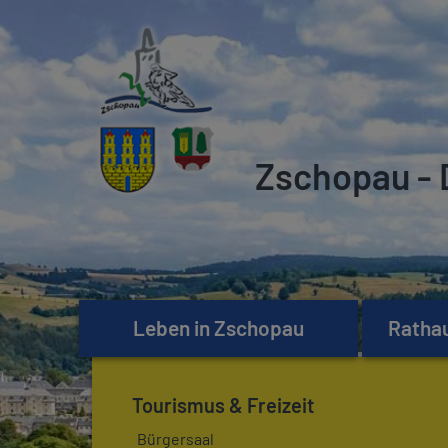
Zschopau - 
Leben in Zschopau
Rathau
Tourismus & Freizeit
Bürgersaal