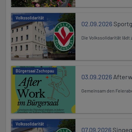
Volkssolidarität
02.09.2026
Sport
Die Volkssolidarität lä
Bürgersaal Zschopau
03.09.2026
After
Gemeinsam den Feierabe
Volkssolidarität
07.09.2026
Singe