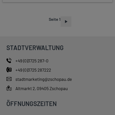
Seite 1
S
E
I
T
STADTVERWALTUNG
E
N
+49 (0)3725 287-0
N
+49 (0)3725 287222
U
M
stadtmarketing@zschopau.de
M
Altmarkt 2, 09405 Zschopau
E
R
ÖFFNUNGSZEITEN
I
E