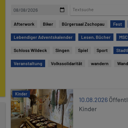
D
T
a
e
t
x
Afterwork
Biker
Bürgersaal Zschopau
Fest
e
t
s
Lebendiger Adventskalender
Lesen, Bücher
MSC
u
c
Schloss Wildeck
Singen
Spiel
Sport
Stadt
h
e
Veranstaltung
Volkssolidarität
wandern
Wand
Kinder
10.08.2026
Öffentl
Kinder