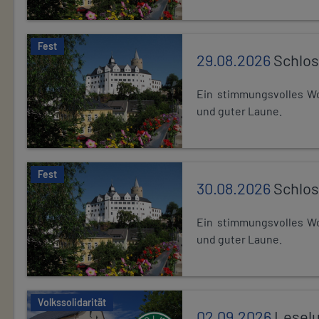
Fest
29.08.2026
Schlos
Ein stimmungsvolles Wo
und guter Laune.
Fest
30.08.2026
Schlos
Ein stimmungsvolles Wo
und guter Laune.
Volkssolidarität
02.09.2026
Leselu