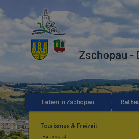
Zschopau - 
Leben in Zschopau
Rathau
Tourismus & Freizeit
Bürgersaal