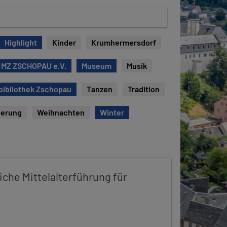
Highlight
Kinder
Krumhermersdorf
 MZ ZSCHOPAU e.V.
Museum
Musik
bibliothek Zschopau
Tanzen
Tradition
erung
Weihnachten
Winter
iche Mittelalterführung für