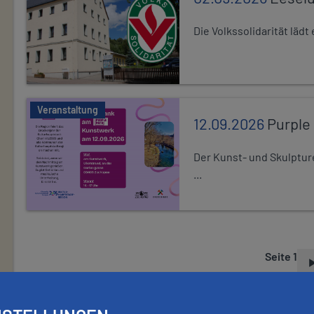
Die Volkssolidarität läd
Veranstaltung
12.09.2026
Purple
Der Kunst- und Skulptur
...
Seite 1
S
E
I