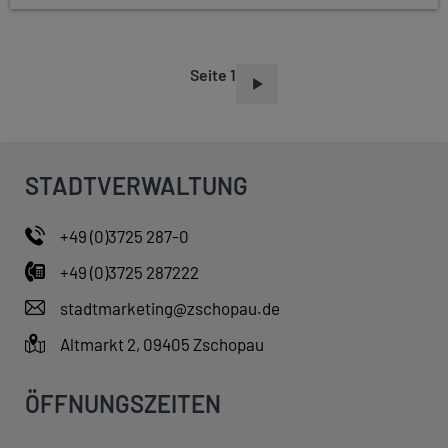
Seite 1
S
E
I
T
STADTVERWALTUNG
E
N
+49 (0)3725 287-0
N
+49 (0)3725 287222
U
M
stadtmarketing@zschopau.de
M
Altmarkt 2, 09405 Zschopau
E
R
ÖFFNUNGSZEITEN
I
E