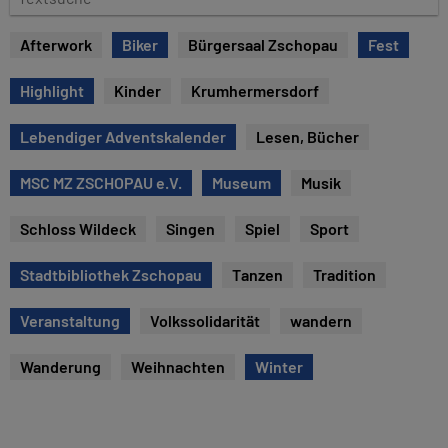
e
e
x
Afterwork
Biker
Bürgersaal Zschopau
Fest
t
s
Highlight
Kinder
Krumhermersdorf
u
c
Lebendiger Adventskalender
Lesen, Bücher
h
e
MSC MZ ZSCHOPAU e.V.
Museum
Musik
Schloss Wildeck
Singen
Spiel
Sport
Stadtbibliothek Zschopau
Tanzen
Tradition
Veranstaltung
Volkssolidarität
wandern
Wanderung
Weihnachten
Winter