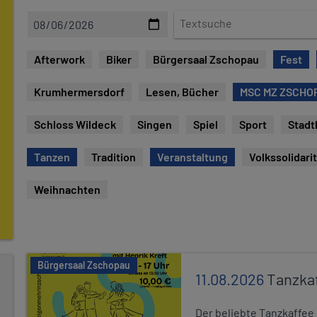
D
T
a
e
t
x
Afterwork
Biker
Bürgersaal Zschopau
Fest
e
t
s
Krumhermersdorf
Lesen, Bücher
MSC MZ ZSCHOP
u
c
Schloss Wildeck
Singen
Spiel
Sport
Stadt
h
e
Tanzen
Tradition
Veranstaltung
Volkssolidari
Weihnachten
Bürgersaal Zschopau
11.08.2026
Tanzka
Der beliebte Tanzkaffee