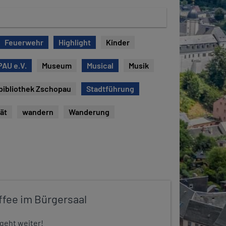
Feuerwehr
Highlight
Kinder
AU e.V.
Museum
Musical
Musik
bibliothek Zschopau
Stadtführung
tät
wandern
Wanderung
ffee im Bürgersaal
 geht weiter!