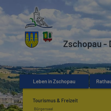
Zschopau - 
Leben in Zschopau
Rathau
Tourismus & Freizeit
Bürgersaal