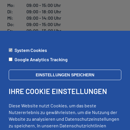
U
Mo:
09:00 - 15:00 Uhr
N
Di:
09:00 - 18:00 Uhr
G
Mi:
09:00 - 14:00 Uhr
Do:
09:00 - 15:00 Uhr
Fr:
09:00 - 13:00 Uhr
System Cookies
ÄMTER
Google Analytics Tracking
Mo:
09:00 - 12:00 Uhr
Di:
09:00 - 12:00 Uhr, 13:00 - 18:00 Uhr
EINSTELLUNGEN SPEICHERN
Mi:
geschlossen
Do:
09:00 - 12:00 Uhr, 13:00 - 15:00 Uhr
IHRE COOKIE EINSTELLUNGEN
Fr:
09:00 - 12:00 Uhr
zusätzliche Termine nach Vereinbarung
Diese Website nutzt Cookies, um das beste
Nutzererlebnis zu gewährleisten, um die Nutzung der
Website zu analysieren und Datenschutzeinstellungen
RECHTLICHES
zu speichern. In unseren Datenschutzrichtlinien