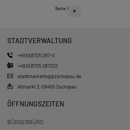
Seite 1
S
E
I
T
STADTVERWALTUNG
E
N
+49 (0)3725 287-0
N
+49 (0)3725 287222
U
M
stadtmarketing@zschopau.de
M
Altmarkt 2, 09405 Zschopau
E
R
ÖFFNUNGSZEITEN
I
E
BÜRGERBÜRO
R