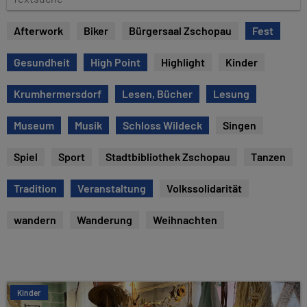
e
e
x
Afterwork
Biker
Bürgersaal Zschopau
Fest
t
s
Gesundheit
High Point
Highlight
Kinder
u
c
Krumhermersdorf
Lesen, Bücher
Lesung
h
e
Museum
Musik
Schloss Wildeck
Singen
Spiel
Sport
Stadtbibliothek Zschopau
Tanzen
Tradition
Veranstaltung
Volkssolidarität
wandern
Wanderung
Weihnachten
Kinder