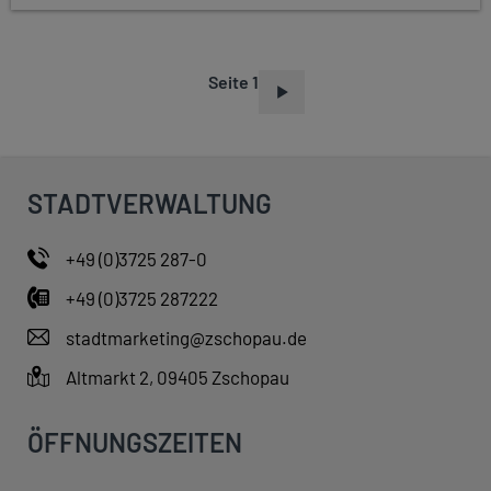
Seite 1
S
E
I
T
STADTVERWALTUNG
E
N
+49 (0)3725 287-0
N
+49 (0)3725 287222
U
M
stadtmarketing@zschopau.de
M
Altmarkt 2, 09405 Zschopau
E
R
ÖFFNUNGSZEITEN
I
E