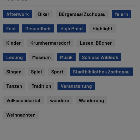
e
e
x
Afterwork
Biker
Bürgersaal Zschopau
feiern
t
s
Fest
Gesundheit
High Point
Highlight
u
c
Kinder
Krumhermersdorf
Lesen, Bücher
h
e
Lesung
Museum
Musik
Schloss Wildeck
Singen
Spiel
Sport
Stadtbibliothek Zschopau
Tanzen
Tradition
Veranstaltung
Volkssolidarität
wandern
Wanderung
Weihnachten