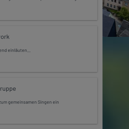
work
nd einläuten...
gruppe
dt zum gemeinsamen Singen ein