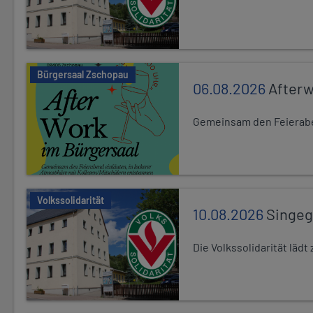
Bürgersaal Zschopau
06.08.2026
After
Gemeinsam den Feierabe
Volkssolidarität
10.08.2026
Singe
Die Volkssolidarität lä