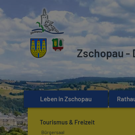
Zschopau - 
Leben in Zschopau
Rathau
Tourismus & Freizeit
Bürgersaal