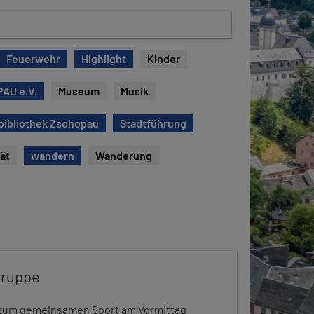
Feuerwehr
Highlight
Kinder
AU e.V.
Museum
Musik
bibliothek Zschopau
Stadtführung
tät
wandern
Wanderung
gruppe
dt zum gemeinsamen Sport am Vormittag