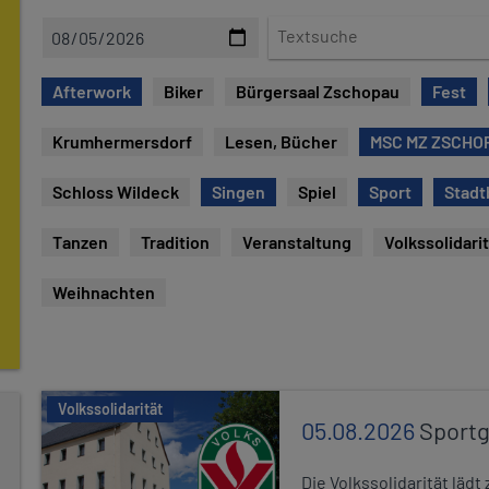
D
T
a
e
t
x
Afterwork
Biker
Bürgersaal Zschopau
Fest
e
t
s
Krumhermersdorf
Lesen, Bücher
MSC MZ ZSCHOP
u
c
Schloss Wildeck
Singen
Spiel
Sport
Stadt
h
e
Tanzen
Tradition
Veranstaltung
Volkssolidari
Weihnachten
Volkssolidarität
05.08.2026
Sport
Die Volkssolidarität lä