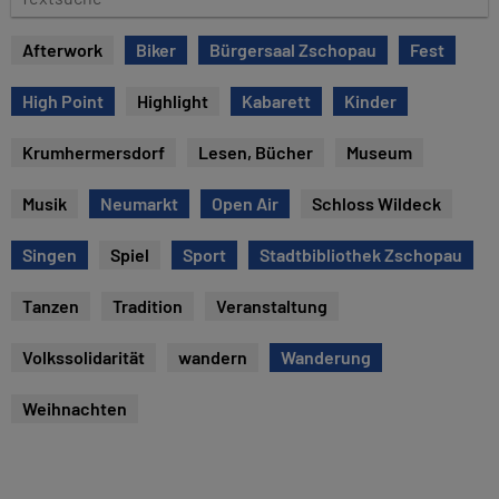
e
e
x
Afterwork
Biker
Bürgersaal Zschopau
Fest
t
s
High Point
Highlight
Kabarett
Kinder
u
c
Krumhermersdorf
Lesen, Bücher
Museum
h
e
Musik
Neumarkt
Open Air
Schloss Wildeck
Singen
Spiel
Sport
Stadtbibliothek Zschopau
Tanzen
Tradition
Veranstaltung
Volkssolidarität
wandern
Wanderung
Weihnachten