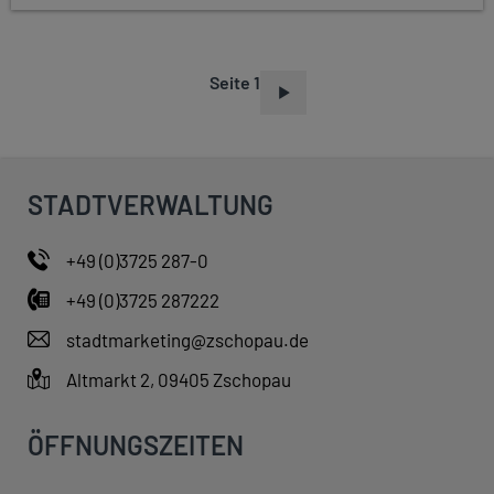
Seite 1
S
E
I
T
STADTVERWALTUNG
E
N
+49 (0)3725 287-0
N
+49 (0)3725 287222
U
M
stadtmarketing@zschopau.de
M
Altmarkt 2, 09405 Zschopau
E
R
ÖFFNUNGSZEITEN
I
E