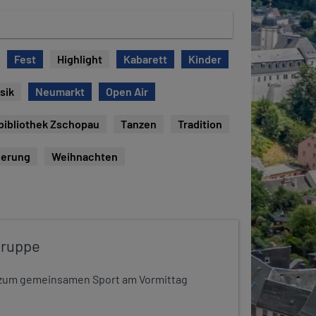
Fest
Highlight
Kabarett
Kinder
sik
Neumarkt
Open Air
bibliothek Zschopau
Tanzen
Tradition
erung
Weihnachten
gruppe
dt zum gemeinsamen Sport am Vormittag