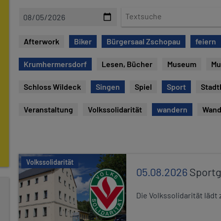
D
T
a
e
t
x
Afterwork
Biker
Bürgersaal Zschopau
feiern
e
t
s
Krumhermersdorf
Lesen, Bücher
Museum
Mu
u
c
Schloss Wildeck
Singen
Spiel
Sport
Stadt
h
e
Veranstaltung
Volkssolidarität
wandern
Wand
Volkssolidarität
05.08.2026
Sport
Die Volkssolidarität lä