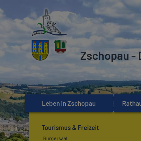
Zschopau - 
Leben in Zschopau
Rathau
Tourismus & Freizeit
Bürgersaal