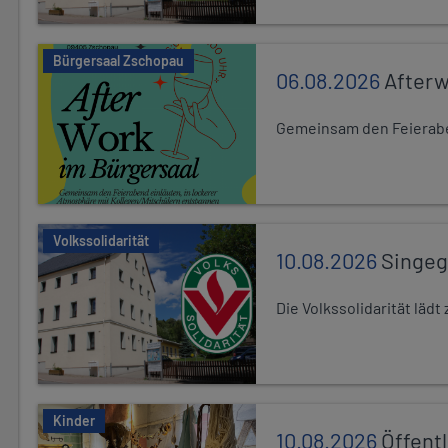
Bürgersaal Zschopau
06.08.2026
After
Gemeinsam den Feierabe
Volkssolidarität
10.08.2026
Singe
Die Volkssolidarität lä
Kinder
10.08.2026
Öffentl