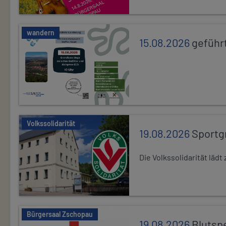
wandern
15.08.2026
geführ
Volkssolidarität
19.08.2026
Sportg
Die Volkssolidarität lä
Bürgersaal Zschopau
19.08.2026
Blutsp