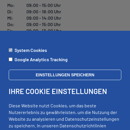
U
Mo:
09:00 - 15:00 Uhr
N
Di:
09:00 - 18:00 Uhr
G
Mi:
09:00 - 14:00 Uhr
Do:
09:00 - 15:00 Uhr
Fr:
09:00 - 13:00 Uhr
System Cookies
ÄMTER
Google Analytics Tracking
Mo:
09:00 - 12:00 Uhr
Di:
09:00 - 12:00 Uhr, 13:00 - 18:00 Uhr
EINSTELLUNGEN SPEICHERN
Mi:
geschlossen
Do:
09:00 - 12:00 Uhr, 13:00 - 15:00 Uhr
IHRE COOKIE EINSTELLUNGEN
Fr:
09:00 - 12:00 Uhr
zusätzliche Termine nach Vereinbarung
Diese Website nutzt Cookies, um das beste
Nutzererlebnis zu gewährleisten, um die Nutzung der
Website zu analysieren und Datenschutzeinstellungen
RECHTLICHES
zu speichern. In unseren Datenschutzrichtlinien