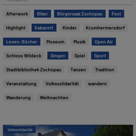
e
e
x
Afterwork
Biker
Bürgersaal Zschopau
Fest
t
s
Highlight
Kabarett
Kinder
Krumhermersdorf
u
c
Lesen, Bücher
Museum
Musik
Open Air
h
e
Schloss Wildeck
Singen
Spiel
Sport
Stadtbibliothek Zschopau
Tanzen
Tradition
Veranstaltung
Volkssolidarität
wandern
Wanderung
Weihnachten
Volkssolidarität