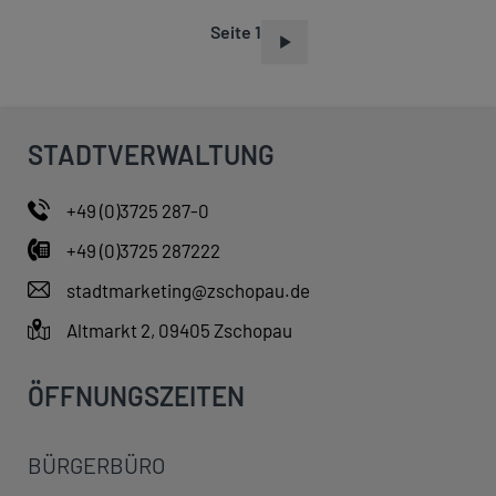
Seite 1
S
E
I
T
STADTVERWALTUNG
E
N
+49 (0)3725 287-0
N
+49 (0)3725 287222
U
M
stadtmarketing@zschopau.de
M
Altmarkt 2, 09405 Zschopau
E
R
ÖFFNUNGSZEITEN
I
E
BÜRGERBÜRO
R