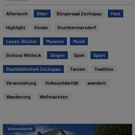
e
e
x
Afterwork
Biker
Bürgersaal Zschopau
Fest
t
s
Highlight
Kinder
Krumhermersdorf
u
c
Lesen, Bücher
Museum
Musik
h
e
Schloss Wildeck
Singen
Spiel
Sport
Stadtbibliothek Zschopau
Tanzen
Tradition
Veranstaltung
Volkssolidarität
wandern
Wanderung
Weihnachten
Volkssolidarität