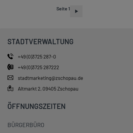
Seite 1
S
E
I
T
STADTVERWALTUNG
E
N
+49 (0)3725 287-0
N
+49 (0)3725 287222
U
M
stadtmarketing@zschopau.de
M
Altmarkt 2, 09405 Zschopau
E
R
ÖFFNUNGSZEITEN
I
E
BÜRGERBÜRO
R