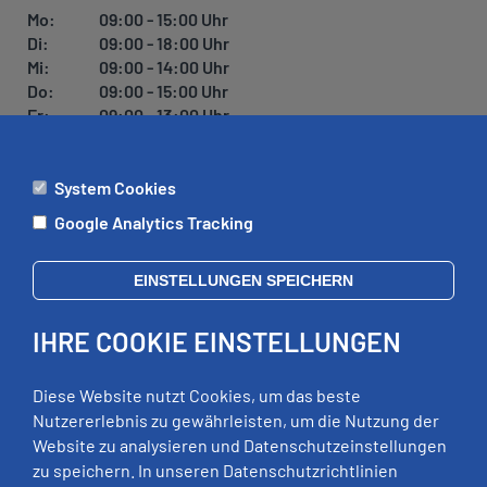
U
Mo:
09:00 - 15:00 Uhr
N
Di:
09:00 - 18:00 Uhr
G
Mi:
09:00 - 14:00 Uhr
Do:
09:00 - 15:00 Uhr
Fr:
09:00 - 13:00 Uhr
System Cookies
ÄMTER
Google Analytics Tracking
Mo:
09:00 - 12:00 Uhr
Di:
09:00 - 12:00 Uhr, 13:00 - 18:00 Uhr
EINSTELLUNGEN SPEICHERN
Mi:
geschlossen
Do:
09:00 - 12:00 Uhr, 13:00 - 15:00 Uhr
IHRE COOKIE EINSTELLUNGEN
Fr:
09:00 - 12:00 Uhr
zusätzliche Termine nach Vereinbarung
Diese Website nutzt Cookies, um das beste
Nutzererlebnis zu gewährleisten, um die Nutzung der
Website zu analysieren und Datenschutzeinstellungen
RECHTLICHES
zu speichern. In unseren Datenschutzrichtlinien