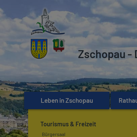
Zschopau - 
Leben in Zschopau
Rathau
Tourismus & Freizeit
Bürgersaal