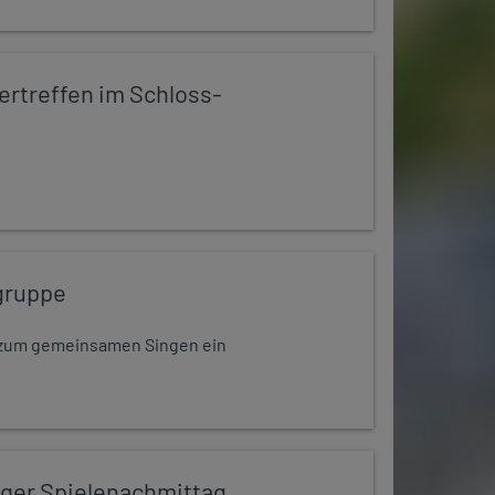
rtreffen im Schloss-
gruppe
dt zum gemeinsamen Singen ein
iger Spielenachmittag