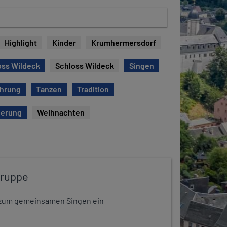
Highlight
Kinder
Krumhermersdorf
oss Wildeck
Schloss Wildeck
Singen
ührung
Tanzen
Tradition
erung
Weihnachten
gruppe
dt zum gemeinsamen Singen ein