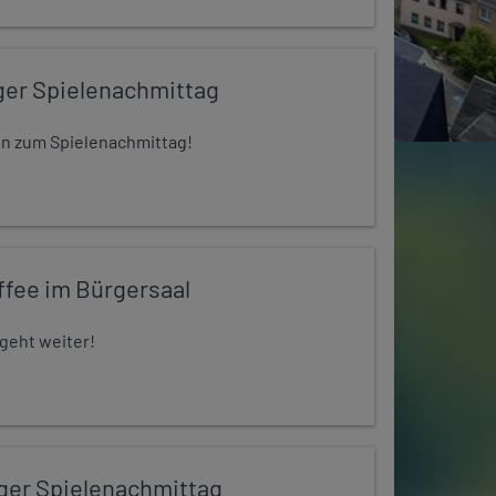
ger Spielenachmittag
 ein zum Spielenachmittag!
ffee im Bürgersaal
 geht weiter!
iger Spielenachmittag