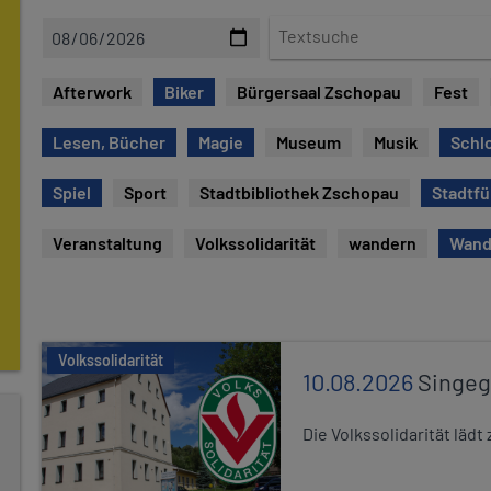
D
T
a
e
t
x
Afterwork
Biker
Bürgersaal Zschopau
Fest
e
t
s
Lesen, Bücher
Magie
Museum
Musik
Schl
u
c
Spiel
Sport
Stadtbibliothek Zschopau
Stadtf
h
e
Veranstaltung
Volkssolidarität
wandern
Wand
Volkssolidarität
10.08.2026
Singe
Die Volkssolidarität lä