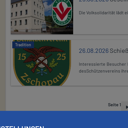
Die Volksolidarität lädt
Tradition
26.08.2026
Schieß
Interessierte Besuche
desSchützenvereins ihre
Seite 1
S
E
I