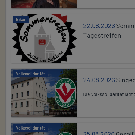
Biker
22.08.2026
Somme
Tagestreffen
Volkssolidarität
24.08.2026
Singe
Die Volkssolidarität lä
Volkssolidarität
25.08.2026
Gesell