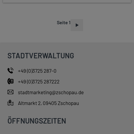
Seite 1
S
E
I
T
STADTVERWALTUNG
E
N
+49 (0)3725 287-0
N
+49 (0)3725 287222
U
M
stadtmarketing@zschopau.de
M
Altmarkt 2, 09405 Zschopau
E
R
ÖFFNUNGSZEITEN
I
E