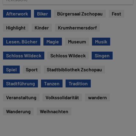
e
e
x
Afterwork
Biker
Bürgersaal Zschopau
Fest
t
s
Highlight
Kinder
Krumhermersdorf
u
c
Lesen, Bücher
Magie
Museum
Musik
h
e
Schloss Wildeck
Schloss Wildeck
Singen
Spiel
Sport
Stadtbibliothek Zschopau
Stadtführung
Tanzen
Tradition
Veranstaltung
Volkssolidarität
wandern
Wanderung
Weihnachten