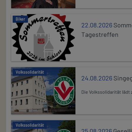
Biker
22.08.2026
Somme
Tagestreffen
Volkssolidarität
24.08.2026
Singe
Die Volkssolidarität lä
Volkssolidarität
25.08.2026
Gesell