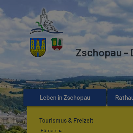
Zschopau - 
Leben in Zschopau
Rathau
Tourismus & Freizeit
Bürgersaal