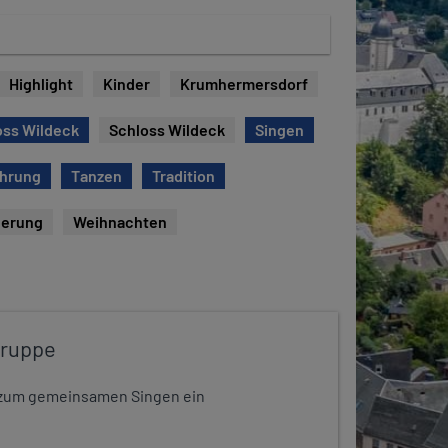
Highlight
Kinder
Krumhermersdorf
oss Wildeck
Schloss Wildeck
Singen
ührung
Tanzen
Tradition
erung
Weihnachten
gruppe
dt zum gemeinsamen Singen ein