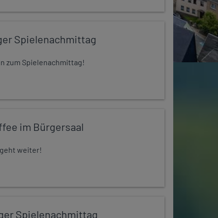
ger Spielenachmittag
 ein zum Spielenachmittag!
ffee im Bürgersaal
 geht weiter!
iger Spielenachmittag