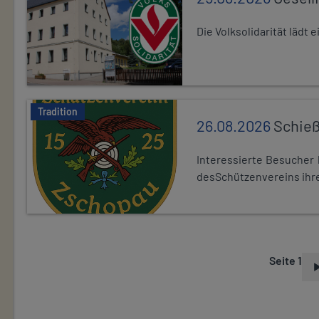
Die Volksolidarität lädt
Tradition
26.08.2026
Schieß
Interessierte Besuche
desSchützenvereins ihre
Seite 1
S
E
I