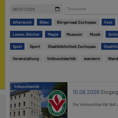
D
T
a
e
t
x
Afterwork
Biker
Bürgersaal Zschopau
Fest
e
t
s
Lesen, Bücher
Magie
Museum
Musik
Schl
u
c
Spiel
Sport
Stadtbibliothek Zschopau
Stadtf
h
e
Veranstaltung
Volkssolidarität
wandern
Wand
Volkssolidarität
10.08.2026
Singe
Die Volkssolidarität lä