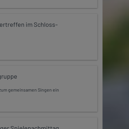
rtreffen im Schloss-
gruppe
dt zum gemeinsamen Singen ein
iger Spielenachmittag