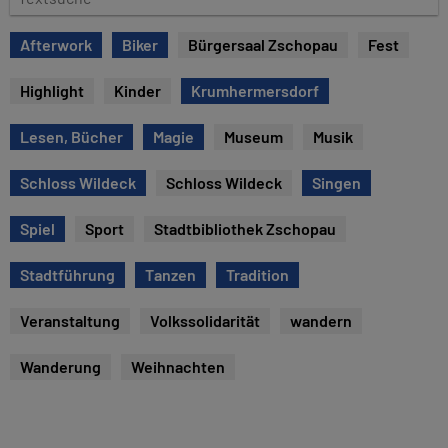
e
e
x
Afterwork
Biker
Bürgersaal Zschopau
Fest
t
s
Highlight
Kinder
Krumhermersdorf
u
c
Lesen, Bücher
Magie
Museum
Musik
h
e
Schloss Wildeck
Schloss Wildeck
Singen
Spiel
Sport
Stadtbibliothek Zschopau
Stadtführung
Tanzen
Tradition
Veranstaltung
Volkssolidarität
wandern
Wanderung
Weihnachten