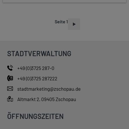
Seite 1
S
E
I
T
STADTVERWALTUNG
E
N
+49 (0)3725 287-0
N
+49 (0)3725 287222
U
M
stadtmarketing@zschopau.de
M
Altmarkt 2, 09405 Zschopau
E
R
ÖFFNUNGSZEITEN
I
E