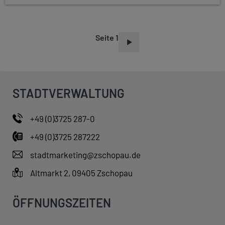
Seite 1
S
E
I
T
STADTVERWALTUNG
E
N
+49 (0)3725 287-0
N
+49 (0)3725 287222
U
M
stadtmarketing@zschopau.de
M
Altmarkt 2, 09405 Zschopau
E
R
ÖFFNUNGSZEITEN
I
E