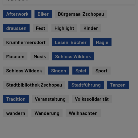
e
e
x
Afterwork
Biker
Bürgersaal Zschopau
t
s
draussen
Fest
Highlight
Kinder
u
c
Krumhermersdorf
Lesen, Bücher
Magie
h
e
Museum
Musik
Schloss Wildeck
Schloss Wildeck
Singen
Spiel
Sport
Stadtbibliothek Zschopau
Stadtführung
Tanzen
Tradition
Veranstaltung
Volkssolidarität
wandern
Wanderung
Weihnachten