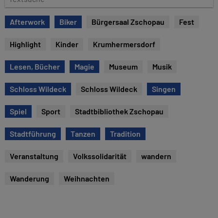
e
e
x
Afterwork
Biker
Bürgersaal Zschopau
Fest
t
s
Highlight
Kinder
Krumhermersdorf
u
c
Lesen, Bücher
Magie
Museum
Musik
h
e
Schloss Wildeck
Schloss Wildeck
Singen
Spiel
Sport
Stadtbibliothek Zschopau
Stadtführung
Tanzen
Tradition
Veranstaltung
Volkssolidarität
wandern
Wanderung
Weihnachten