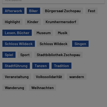
e
e
x
Afterwork
Biker
Bürgersaal Zschopau
Fest
t
s
Highlight
Kinder
Krumhermersdorf
u
c
Lesen, Bücher
Museum
Musik
h
e
Schloss Wildeck
Schloss Wildeck
Singen
Spiel
Sport
Stadtbibliothek Zschopau
Stadtführung
Tanzen
Tradition
Veranstaltung
Volkssolidarität
wandern
Wanderung
Weihnachten