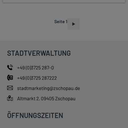
Seite 1
S
E
I
T
STADTVERWALTUNG
E
N
+49 (0)3725 287-0
N
+49 (0)3725 287222
U
M
stadtmarketing@zschopau.de
M
Altmarkt 2, 09405 Zschopau
E
R
ÖFFNUNGSZEITEN
I
E