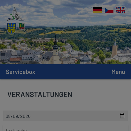
Servicebox
Menü
VERANSTALTUNGEN
D
a
t
T