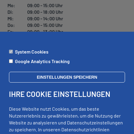
U
Mo:
09:00 - 15:00 Uhr
N
Di:
09:00 - 18:00 Uhr
G
Mi:
09:00 - 14:00 Uhr
Do:
09:00 - 15:00 Uhr
Fr:
09:00 - 13:00 Uhr
System Cookies
ÄMTER
Google Analytics Tracking
Mo:
09:00 - 12:00 Uhr
Di:
09:00 - 12:00 Uhr, 13:00 - 18:00 Uhr
EINSTELLUNGEN SPEICHERN
Mi:
geschlossen
Do:
09:00 - 12:00 Uhr, 13:00 - 15:00 Uhr
IHRE COOKIE EINSTELLUNGEN
Fr:
09:00 - 12:00 Uhr
zusätzliche Termine nach Vereinbarung
Diese Website nutzt Cookies, um das beste
Nutzererlebnis zu gewährleisten, um die Nutzung der
Website zu analysieren und Datenschutzeinstellungen
RECHTLICHES
zu speichern. In unseren Datenschutzrichtlinien