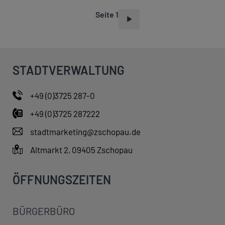
Seite 1
S
E
I
T
STADTVERWALTUNG
E
N
+49 (0)3725 287-0
N
+49 (0)3725 287222
U
M
stadtmarketing@zschopau.de
M
Altmarkt 2, 09405 Zschopau
E
R
ÖFFNUNGSZEITEN
I
E
BÜRGERBÜRO
R